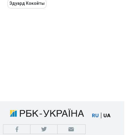
Эдуард Кокойты
RU
|
UA