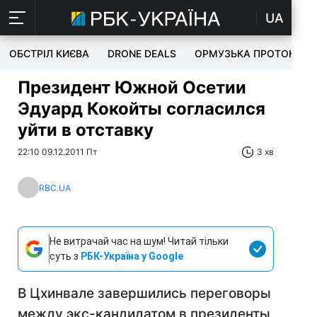
UA
ОБСТРІЛ КИЄВА
DRONE DEALS
ОРМУЗЬКА ПРОТОКА
Президент Южной Осетии
Эдуард Кокойты согласился
уйти в отставку
22:10 09.12.2011 Пт
3 хв
RBC.UA
Не витрачай час на шум! Читай тільки
суть з
РБК-Україна у Google
В Цхинвале завершились переговоры
между экс-кандидатом в президенты