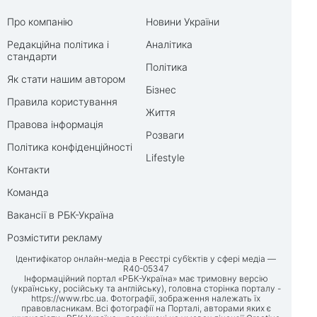
Про компанію
Новини України
Редакційна політика і
Аналітика
стандарти
Політика
Як стати нашим автором
Бізнес
Правила користування
Життя
Правова інформація
Розваги
Політика конфіденційності
Lifestyle
Контакти
Команда
Вакансії в РБК-Україна
Розмістити рекламу
Ідентифікатор онлайн-медіа в Реєстрі суб’єктів у сфері медіа —
R40-05347
Інформаційний портал «РБК-Україна» має тримовну версію
(українську, російську та англійську), головна сторінка порталу -
https://www.rbc.ua
. Фотографії, зображення належать їх
правовласникам. Всі фотографії на Порталі, авторами яких є