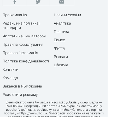
Про компанію
Новини України
Редакційна політика і
Аналітика
стандарти
Політика
Як стати нашим автором
Бізнес
Правила користування
Життя
Правова інформація
Розваги
Політика конфіденційності
Lifestyle
Контакти
Команда
Вакансії в РБК-Україна
Розмістити рекламу
Ідентифікатор онлайн-медіа в Реєстрі суб’єктів у сфері медіа —
R40-05347 Інформаційний портал «РБК-Україна» має тримовну
версію (українську, російську та англійську), головна сторінка
порталу -
https://www.rbc.ua
. Фотографії, зображення належать їх
правовласникам. Всі фотографії на Порталі, авторами яких є