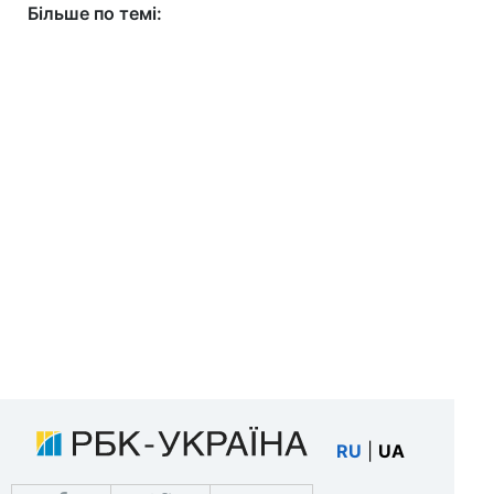
Більше по темі:
RU
|
UA