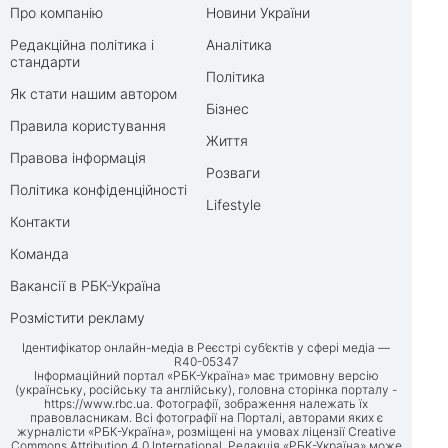
Про компанію
Новини України
Редакційна політика і
Аналітика
стандарти
Політика
Як стати нашим автором
Бізнес
Правила користування
Життя
Правова інформація
Розваги
Політика конфіденційності
Lifestyle
Контакти
Команда
Вакансії в РБК-Україна
Розмістити рекламу
Ідентифікатор онлайн-медіа в Реєстрі суб’єктів у сфері медіа —
R40-05347
Інформаційний портал «РБК-Україна» має тримовну версію
(українську, російську та англійську), головна сторінка порталу -
https://www.rbc.ua
. Фотографії, зображення належать їх
правовласникам. Всі фотографії на Порталі, авторами яких є
журналісти «РБК-Україна», розміщені на умовах ліцензії Creative
Commons Attribution 4.0 International. Редакція «РБК-Україна» може