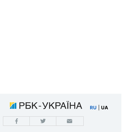
RU
|
UA