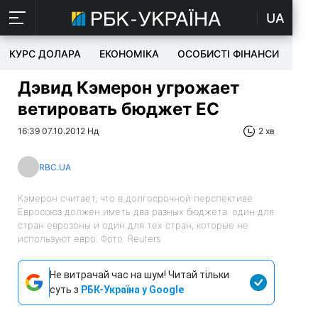
UA
КУРС ДОЛАРА
ЕКОНОМІКА
ОСОБИСТІ ФІНАНСИ
TEC
Дэвид Кэмерон угрожает
ветировать бюджет ЕС
16:39 07.10.2012 Нд
2 хв
RBC.UA
Кэмерон считает, что в долгосрочной перспективе
Евросоюз должен иметь два разных бюджета: один для
стран еврозоны и один для тех стран, которые не
используют евро. Фото: Reuters
Не витрачай час на шум! Читай тільки
суть з
РБК-Україна у Google