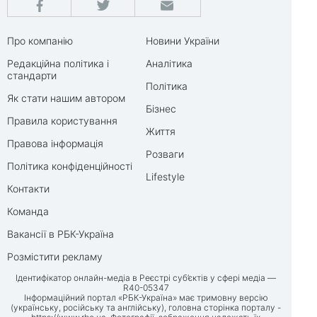
Про компанію
Новини України
Редакційна політика і
Аналітика
стандарти
Політика
Як стати нашим автором
Бізнес
Правила користування
Життя
Правова інформація
Розваги
Політика конфіденційності
Lifestyle
Контакти
Команда
Вакансії в РБК-Україна
Розмістити рекламу
Ідентифікатор онлайн-медіа в Реєстрі суб’єктів у сфері медіа —
R40-05347
Інформаційний портал «РБК-Україна» має тримовну версію
(українську, російську та англійську), головна сторінка порталу -