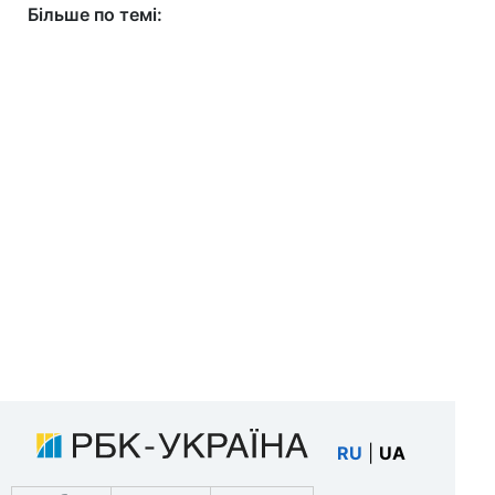
Більше по темі:
RU
|
UA