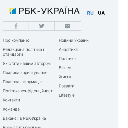
RU
|
UA
Про компанію
Новини України
Редакційна політика і
Аналітика
стандарти
Політика
Як стати нашим автором
Бізнес
Правила користування
Життя
Правова інформація
Розваги
Політика конфіденційності
Lifestyle
Контакти
Команда
Вакансії в РБК-Україна
Розмістити рекламу