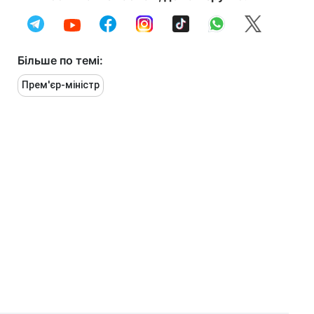
Більше по темі:
Прем'єр-міністр