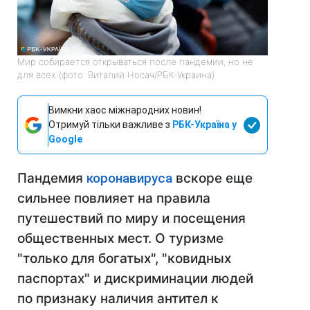
Мир собирается открываться после пандемии, но не
для всех (фото: Виталий Носач/РБК-Украина)
Вимкни хаос міжнародних новин!
Отримуй тільки важливе з
РБК-Україна у
Google
Пандемия
коронавируса
вскоре еще
сильнее повлияет на правила
путешествий по миру и посещения
общественных мест. О туризме
"только для богатых", "ковидных
паспортах" и дискриминации людей
по признаку наличия антител к