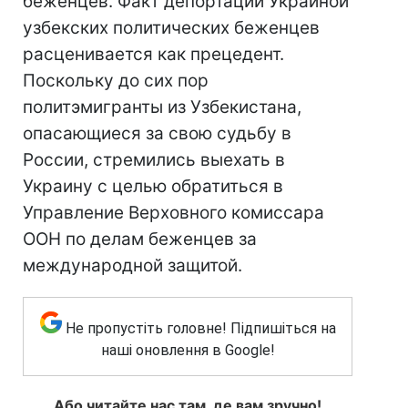
беженцев. Факт депортации Украиной
узбекских политических беженцев
расценивается как прецедент.
Поскольку до сих пор
политэмигранты из Узбекистана,
опасающиеся за свою судьбу в
России, стремились выехать в
Украину с целью обратиться в
Управление Верховного комиссара
ООН по делам беженцев за
международной защитой.
Не пропустіть головне! Підпишіться на
наші оновлення в Google!
Або читайте нас там, де вам зручно!