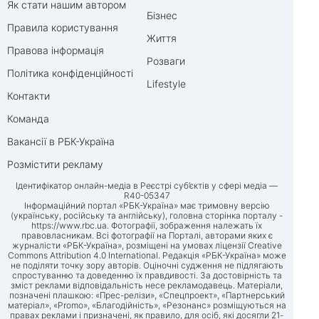
Як стати нашим автором
Бізнес
Правила користування
Життя
Правова інформація
Розваги
Політика конфіденційності
Lifestyle
Контакти
Команда
Вакансії в РБК-Україна
Розмістити рекламу
Ідентифікатор онлайн-медіа в Реєстрі суб’єктів у сфері медіа —
R40-05347
Інформаційний портал «РБК-Україна» має тримовну версію
(українську, російську та англійську), головна сторінка порталу -
https://www.rbc.ua
. Фотографії, зображення належать їх
правовласникам. Всі фотографії на Порталі, авторами яких є
журналісти «РБК-Україна», розміщені на умовах ліцензії Creative
Commons Attribution 4.0 International. Редакція «РБК-Україна» може
не поділяти точку зору авторів. Оціночні судження не підлягають
спростуванню та доведенню їх правдивості. За достовірність та
зміст реклами відповідальність несе рекламодавець. Матеріали,
позначені плашкою: «Прес-релізи», «Спецпроект», «Партнерський
матеріал», «Promo», «Благодійність», «Резонанс» розміщуються на
правах реклами і призначені, як правило, для осіб, які досягли 21-