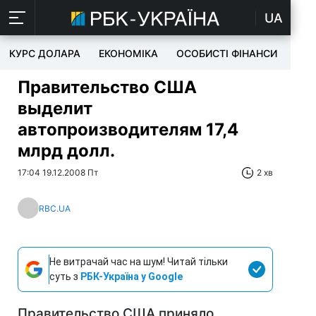
UA
КУРС ДОЛАРА
ЕКОНОМІКА
ОСОБИСТІ ФІНАНСИ
TEC
Правительство США
выделит
автопроизводителям 17,4
млрд долл.
17:04 19.12.2008 Пт
2 хв
RBC.UA
Не витрачай час на шум! Читай тільки
суть з
РБК-Україна у Google
Правительство США приняло