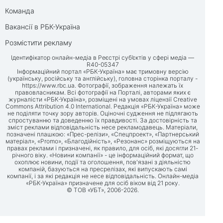
Команда
Вакансії в РБК-Україна
Розмістити рекламу
Ідентифікатор онлайн-медіа в Реєстрі суб’єктів у сфері медіа —
R40-05347
Інформаційний портал «РБК-Україна» має тримовну версію
(українську, російську та англійську), головна сторінка порталу -
https://www.rbc.ua
. Фотографії, зображення належать їх
правовласникам. Всі фотографії на Порталі, авторами яких є
журналісти «РБК-Україна», розміщені на умовах ліцензії Creative
Commons Attribution 4.0 International. Редакція «РБК-Україна» може
не поділяти точку зору авторів. Оціночні судження не підлягають
спростуванню та доведенню їх правдивості. За достовірність та
зміст реклами відповідальність несе рекламодавець. Матеріали,
позначені плашкою: «Прес-релізи», «Спецпроект», «Партнерський
матеріал», «Promo», «Благодійність», «Резонанс» розміщуються на
правах реклами і призначені, як правило, для осіб, які досягли 21-
річного віку. «Новини компанії» - це інформаційний формат, що
охоплює новини, події та оголошення, пов'язані з діяльністю
компаній, базуються на пресрелізах, які випускають самі
компанії, і за які редакція не несе відповідальність. Онлайн-медіа
«РБК-Україна» призначене для осіб віком від 21 року.
© ТОВ «УБТ», 2006-2026.