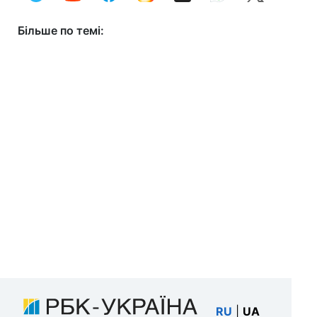
Більше по темі:
RU
|
UA