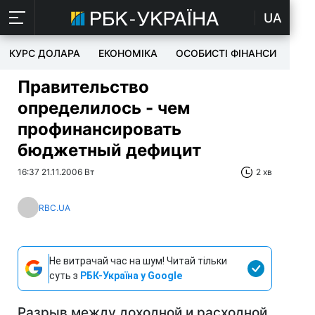
UA
КУРС ДОЛАРА
ЕКОНОМІКА
ОСОБИСТІ ФІНАНСИ
TEC
Правительство
определилось - чем
профинансировать
бюджетный дефицит
16:37 21.11.2006 Вт
2 хв
RBC.UA
Не витрачай час на шум! Читай тільки
суть з
РБК-Україна у Google
Разрыв между доходной и расходной