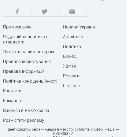
Про компанію
Новини України
Редакційна політика і
Аналітика
стандарти
Політика
Як стати нашим автором
Бізнес
Правила користування
Життя
Правова інформація
Розваги
Політика конфіденційності
Lifestyle
Контакти
Команда
Вакансії в РБК-Україна
Розмістити рекламу
Ідентифікатор онлайн-медіа в Реєстрі суб’єктів у сфері медіа —
R40-05347