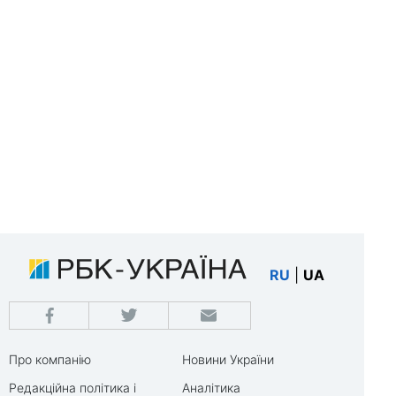
RU
|
UA
Про компанію
Новини України
Редакційна політика і
Аналітика