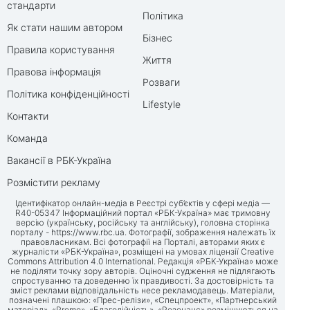
стандарти
Політика
Як стати нашим автором
Бізнес
Правила користування
Життя
Правова інформація
Розваги
Політика конфіденційності
Lifestyle
Контакти
Команда
Вакансії в РБК-Україна
Розмістити рекламу
Ідентифікатор онлайн-медіа в Реєстрі суб’єктів у сфері медіа —
R40-05347 Інформаційний портал «РБК-Україна» має тримовну
версію (українську, російську та англійську), головна сторінка
порталу -
https://www.rbc.ua
. Фотографії, зображення належать їх
правовласникам. Всі фотографії на Порталі, авторами яких є
журналісти «РБК-Україна», розміщені на умовах ліцензії Creative
Commons Attribution 4.0 International. Редакція «РБК-Україна» може
не поділяти точку зору авторів. Оціночні судження не підлягають
спростуванню та доведенню їх правдивості. За достовірність та
зміст реклами відповідальність несе рекламодавець. Матеріали,
позначені плашкою: «Прес-релізи», «Спецпроект», «Партнерський
матеріал», «Promo», «Благодійність», «Резонанс» розміщуються на