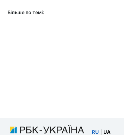
Більше по темі:
RU
|
UA