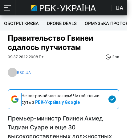
UA
ОБСТРІЛ КИЄВА
DRONE DEALS
ОРМУЗЬКА ПРОТОКА
Правительство Гвинеи
сдалось путчистам
09:37 26.12.2008 Пт
2 хв
RBC.UA
Не витрачай час на шум! Читай тільки
суть з
РБК-Україна у Google
Премьер-министр Гвинеи Ахмед
Тидиан Суаре и еще 30
высокопоставленных должностных