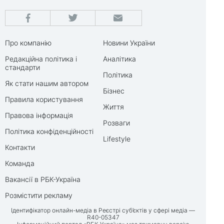
Про компанію
Новини України
Редакційна політика і
Аналітика
стандарти
Політика
Як стати нашим автором
Бізнес
Правила користування
Життя
Правова інформація
Розваги
Політика конфіденційності
Lifestyle
Контакти
Команда
Вакансії в РБК-Україна
Розмістити рекламу
Ідентифікатор онлайн-медіа в Реєстрі суб’єктів у сфері медіа —
R40-05347