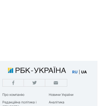
RU
|
UA
Про компанію
Новини України
Редакційна політика і
Аналітика