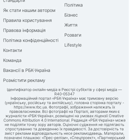
стандарти
Політика
Як стати нашим автором
Бізнес
Правила користування
Життя
Правова інформація
Розваги
Політика конфіденційності
Lifestyle
Контакти
Команда
Вакансії в РБК-Україна
Розмістити рекламу
Ідентифікатор онлайн-медіа в Реєстрі суб’єктів у сфері медіа —
R40-05347
Інформаційний портал «РБК-Україна» має тримовну версію
(українську, російську та англійську), головна сторінка порталу -
https://www.rbc.ua
. Фотографії, зображення належать їх
правовласникам. Всі фотографії на Порталі, авторами яких є
журналісти «РБК-Україна», розміщені на умовах ліцензії Creative
Commons Attribution 4.0 International. Редакція «РБК-Україна» може
не поділяти точку зору авторів. Оціночні судження не підлягають
спростуванню та доведенню їх правдивості. За достовірність та
зміст реклами відповідальність несе рекламодавець. Матеріали,
позначені плашкою: «Прес-релізи», «Спецпроект», «Партнерський