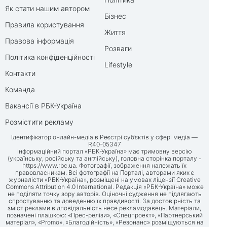
Як стати нашим автором
Бізнес
Правила користування
Життя
Правова інформація
Розваги
Політика конфіденційності
Lifestyle
Контакти
Команда
Вакансії в РБК-Україна
Розмістити рекламу
Ідентифікатор онлайн-медіа в Реєстрі суб’єктів у сфері медіа —
R40-05347
Інформаційний портал «РБК-Україна» має тримовну версію
(українську, російську та англійську), головна сторінка порталу -
https://www.rbc.ua
. Фотографії, зображення належать їх
правовласникам. Всі фотографії на Порталі, авторами яких є
журналісти «РБК-Україна», розміщені на умовах ліцензії Creative
Commons Attribution 4.0 International. Редакція «РБК-Україна» може
не поділяти точку зору авторів. Оціночні судження не підлягають
спростуванню та доведенню їх правдивості. За достовірність та
зміст реклами відповідальність несе рекламодавець. Матеріали,
позначені плашкою: «Прес-релізи», «Спецпроект», «Партнерський
матеріал», «Promo», «Благодійність», «Резонанс» розміщуються на