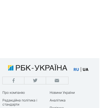
RU
|
UA
Про компанію
Новини України
Редакційна політика і
Аналітика
стандарти
Політика