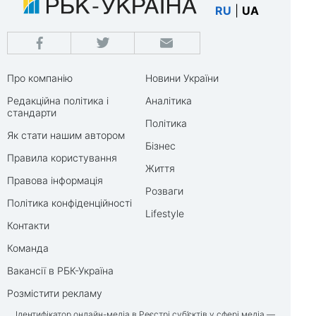
RU
|
UA
Про компанію
Новини України
Редакційна політика і
Аналітика
стандарти
Політика
Як стати нашим автором
Бізнес
Правила користування
Життя
Правова інформація
Розваги
Політика конфіденційності
Lifestyle
Контакти
Команда
Вакансії в РБК-Україна
Розмістити рекламу
Ідентифікатор онлайн-медіа в Реєстрі суб’єктів у сфері медіа —