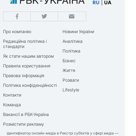
RU
|
UA
Про компанію
Новини України
Редакційна політика і
Аналітика
стандарти
Політика
Як стати нашим автором
Бізнес
Правила користування
Життя
Правова інформація
Розваги
Політика конфіденційності
Lifestyle
Контакти
Команда
Вакансії в РБК-Україна
Розмістити рекламу
Ідентифікатор онлайн-медіа в Реєстрі суб’єктів у сфері медіа —