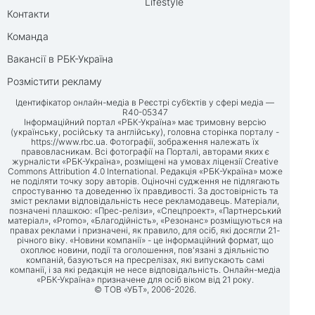
Lifestyle
Контакти
Команда
Вакансії в РБК-Україна
Розмістити рекламу
Ідентифікатор онлайн-медіа в Реєстрі суб’єктів у сфері медіа —
R40-05347
Інформаційний портал «РБК-Україна» має тримовну версію
(українську, російську та англійську), головна сторінка порталу -
https://www.rbc.ua
. Фотографії, зображення належать їх
правовласникам. Всі фотографії на Порталі, авторами яких є
журналісти «РБК-Україна», розміщені на умовах ліцензії Creative
Commons Attribution 4.0 International. Редакція «РБК-Україна» може
не поділяти точку зору авторів. Оціночні судження не підлягають
спростуванню та доведенню їх правдивості. За достовірність та
зміст реклами відповідальність несе рекламодавець. Матеріали,
позначені плашкою: «Прес-релізи», «Спецпроект», «Партнерський
матеріал», «Promo», «Благодійність», «Резонанс» розміщуються на
правах реклами і призначені, як правило, для осіб, які досягли 21-
річного віку. «Новини компанії» - це інформаційний формат, що
охоплює новини, події та оголошення, пов'язані з діяльністю
компаній, базуються на пресрелізах, які випускають самі
компанії, і за які редакція не несе відповідальність. Онлайн-медіа
«РБК-Україна» призначене для осіб віком від 21 року.
© ТОВ «УБТ», 2006-2026.