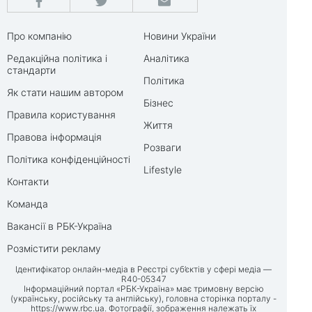
Про компанію
Новини України
Редакційна політика і
Аналітика
стандарти
Політика
Як стати нашим автором
Бізнес
Правила користування
Життя
Правова інформація
Розваги
Політика конфіденційності
Lifestyle
Контакти
Команда
Вакансії в РБК-Україна
Розмістити рекламу
Ідентифікатор онлайн-медіа в Реєстрі суб’єктів у сфері медіа —
R40-05347
Інформаційний портал «РБК-Україна» має тримовну версію
(українську, російську та англійську), головна сторінка порталу -
https://www.rbc.ua
. Фотографії, зображення належать їх