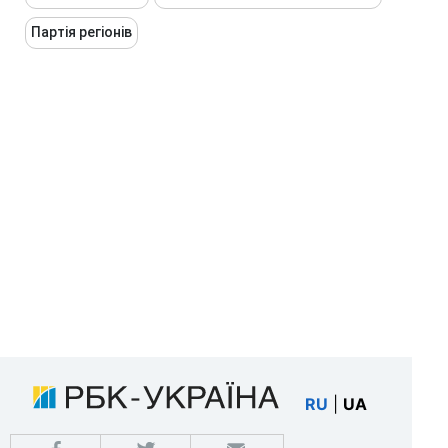
Партія регіонів
RU
|
UA