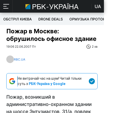
UA
ОБСТРІЛ КИЄВА
DRONE DEALS
ОРМУЗЬКА ПРОТОКА
Пожар в Москве:
обрушилось офисное здание
19:06 22.06.2007 Пт
2 хв
RBC.UA
Не витрачай час на шум! Читай тільки
суть з
РБК-Україна у Google
Пожар, возникший в
административно-охранном здании
на шоссе Энтузиастов, 31/а, повлек