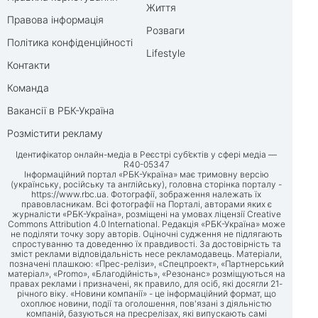
Життя
Правова інформація
Розваги
Політика конфіденційності
Lifestyle
Контакти
Команда
Вакансії в РБК-Україна
Розмістити рекламу
Ідентифікатор онлайн-медіа в Реєстрі суб’єктів у сфері медіа —
R40-05347
Інформаційний портал «РБК-Україна» має тримовну версію
(українську, російську та англійську), головна сторінка порталу -
https://www.rbc.ua
. Фотографії, зображення належать їх
правовласникам. Всі фотографії на Порталі, авторами яких є
журналісти «РБК-Україна», розміщені на умовах ліцензії Creative
Commons Attribution 4.0 International. Редакція «РБК-Україна» може
не поділяти точку зору авторів. Оціночні судження не підлягають
спростуванню та доведенню їх правдивості. За достовірність та
зміст реклами відповідальність несе рекламодавець. Матеріали,
позначені плашкою: «Прес-релізи», «Спецпроект», «Партнерський
матеріал», «Promo», «Благодійність», «Резонанс» розміщуються на
правах реклами і призначені, як правило, для осіб, які досягли 21-
річного віку. «Новини компанії» - це інформаційний формат, що
охоплює новини, події та оголошення, пов'язані з діяльністю
компаній, базуються на пресрелізах, які випускають самі