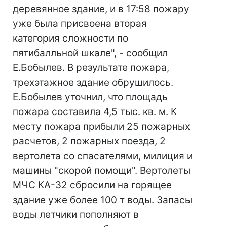
деревянное здание, и в 17:58 пожару
уже была присвоена вторая
категория сложности по
пятибалльной шкале", - сообщил
Е.Бобылев. В результате пожара,
трехэтажное здание обрушилось.
Е.Бобылев уточнил, что площадь
пожара составила 4,5 тыс. кв. м. К
месту пожара прибыли 25 пожарных
расчетов, 2 пожарных поезда, 2
вертолета со спасателями, милиция и
машины "скорой помощи". Вертолеты
МЧС КА-32 сбросили на горящее
здание уже более 100 т воды. Запасы
воды летчики пополняют в