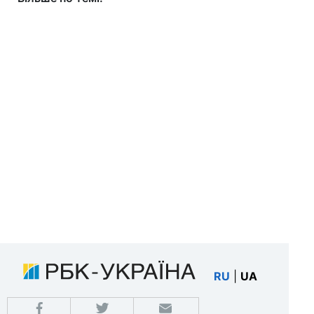
RU
|
UA