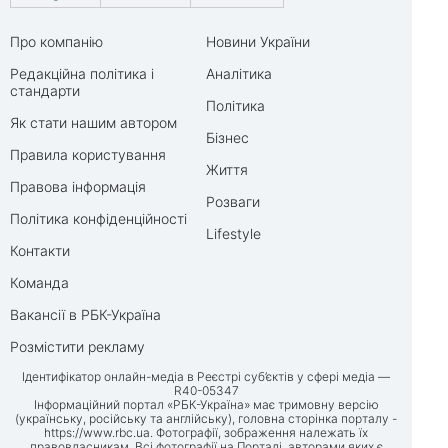
Про компанію
Новини України
Редакційна політика і
Аналітика
стандарти
Політика
Як стати нашим автором
Бізнес
Правила користування
Життя
Правова інформація
Розваги
Політика конфіденційності
Lifestyle
Контакти
Команда
Вакансії в РБК-Україна
Розмістити рекламу
Ідентифікатор онлайн-медіа в Реєстрі суб’єктів у сфері медіа —
R40-05347
Інформаційний портал «РБК-Україна» має тримовну версію
(українську, російську та англійську), головна сторінка порталу -
https://www.rbc.ua
. Фотографії, зображення належать їх
правовласникам. Всі фотографії на Порталі, авторами яких є