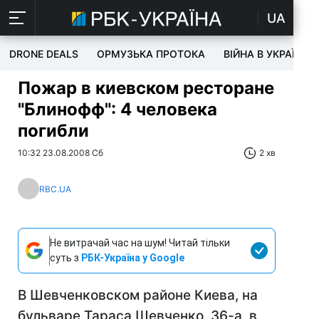
UA
DRONE DEALS
ОРМУЗЬКА ПРОТОКА
ВІЙНА В УКРАЇНІ
Пожар в киевском ресторане
"Блинофф": 4 человека
погибли
10:32 23.08.2008 Сб
2 хв
RBC.UA
Не витрачай час на шум! Читай тільки
суть з
РБК-Україна у Google
В Шевченковском районе Киева, на
бульваре Тараса Шевченко, 36-а, в