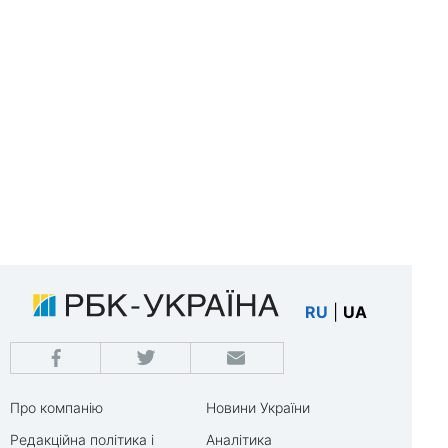
RU
|
UA
Про компанію
Новини України
Редакційна політика і
Аналітика