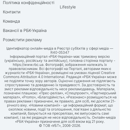
Політика конфіденційності
Lifestyle
Контакти
Команда
Вакансії в РБК-Україна
Розмістити рекламу
Ідентифікатор онлайн-медіа в Реєстрі суб’єктів у сфері медіа —
R40-05347
Інформаційний портал «РБК-Україна» має тримовну версію
(українську, російську та англійську), головна сторінка порталу -
https://www.rbc.ua
. Фотографії, зображення належать їх
правовласникам. Всі фотографії на Порталі, авторами яких є
журналісти «РБК-Україна», розміщені на умовах ліцензії Creative
Commons Attribution 4.0 International. Редакція «РБК-Україна» може
не поділяти точку зору авторів. Оціночні судження не підлягають
спростуванню та доведенню їх правдивості. За достовірність та
зміст реклами відповідальність несе рекламодавець. Матеріали,
позначені плашкою: «Прес-релізи», «Спецпроект», «Партнерський
матеріал», «Promo», «Благодійність», «Резонанс» розміщуються на
правах реклами і призначені, як правило, для осіб, які досягли 21-
річного віку. «Новини компанії» - це інформаційний формат, що
охоплює новини, події та оголошення, пов'язані з діяльністю
компаній, базуються на пресрелізах, які випускають самі
компанії, і за які редакція не несе відповідальність. Онлайн-медіа
«РБК-Україна» призначене для осіб віком від 21 року.
© ТОВ «УБТ», 2006-2026.