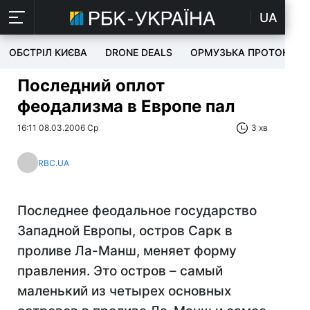
UA
ОБСТРІЛ КИЄВА
DRONE DEALS
ОРМУЗЬКА ПРОТОКА
Последний оплот
феодализма в Европе пал
16:11 08.03.2006 Ср
3 хв
RBC.UA
Последнее феодальное государство
Западной Европы, остров Сарк в
проливе Ла-Манш, меняет форму
правления. Это остров – самый
маленький из четырех основных