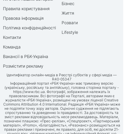
Бізнес
Правила користування
Життя
Правова інформація
Розваги
Політика конфіденційності
Lifestyle
Контакти
Команда
Вакансії в РБК-Україна
Розмістити рекламу
Ідентифікатор онлайн-медіа в Реєстрі суб’єктів у сфері медіа —
R40-05347
Інформаційний портал «РБК-Україна» має тримовну версію
(українську, російську та англійську), головна сторінка порталу -
https://www.rbc.ua
. Фотографії, зображення належать їх
правовласникам. Всі фотографії на Порталі, авторами яких є
журналісти «РБК-Україна», розміщені на умовах ліцензії Creative
Commons Attribution 4.0 International. Редакція «РБК-Україна» може
не поділяти точку зору авторів. Оціночні судження не підлягають
спростуванню та доведенню їх правдивості. За достовірність та
зміст реклами відповідальність несе рекламодавець. Матеріали,
позначені плашкою: «Прес-релізи», «Спецпроект», «Партнерський
матеріал», «Promo», «Благодійність», «Резонанс» розміщуються на
правах реклами і призначені, як правило, для осіб, які досягли 21-
річного віку. «Новини компанії» - це інформаційний формат, що