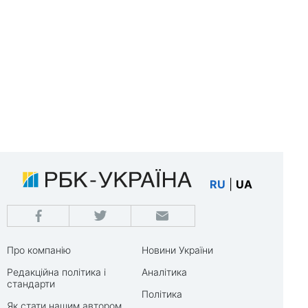
RU
|
UA
Про компанію
Новини України
Редакційна політика і
Аналітика
стандарти
Політика
Як стати нашим автором