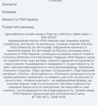
Lifestyle
Контакти
Команда
Вакансії в РБК-Україна
Розмістити рекламу
Ідентифікатор онлайн-медіа в Реєстрі суб’єктів у сфері медіа —
R40-05347
Інформаційний портал «РБК-Україна» має тримовну версію
(українську, російську та англійську), головна сторінка порталу -
https://www.rbc.ua
. Фотографії, зображення належать їх
правовласникам. Всі фотографії на Порталі, авторами яких є
журналісти «РБК-Україна», розміщені на умовах ліцензії Creative
Commons Attribution 4.0 International. Редакція «РБК-Україна» може
не поділяти точку зору авторів. Оціночні судження не підлягають
спростуванню та доведенню їх правдивості. За достовірність та
зміст реклами відповідальність несе рекламодавець. Матеріали,
позначені плашкою: «Прес-релізи», «Спецпроект», «Партнерський
матеріал», «Promo», «Благодійність», «Резонанс» розміщуються на
правах реклами і призначені, як правило, для осіб, які досягли 21-
річного віку. «Новини компанії» - це інформаційний формат, що
охоплює новини, події та оголошення, пов'язані з діяльністю
компаній, базуються на пресрелізах, які випускають самі
компанії, і за які редакція не несе відповідальність. Онлайн-медіа
«РБК-Україна» призначене для осіб віком від 21 року.
© ТОВ «УБТ», 2006-2026.