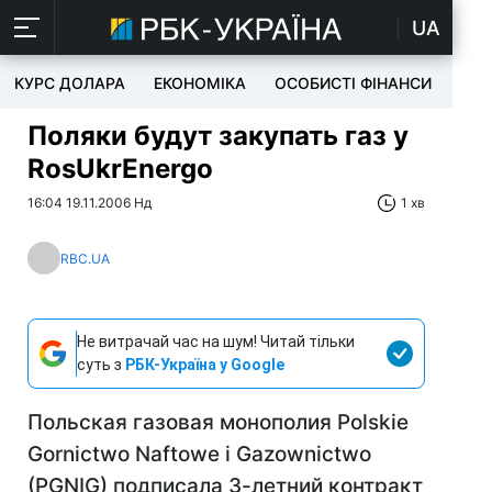
UA
КУРС ДОЛАРА
ЕКОНОМІКА
ОСОБИСТІ ФІНАНСИ
TEC
Поляки будут закупать газ у
RosUkrEnergo
16:04 19.11.2006 Нд
1 хв
RBC.UA
Не витрачай час на шум! Читай тільки
суть з
РБК-Україна у Google
Польская газовая монополия Polskie
Gornictwo Naftowe i Gazownictwo
(PGNIG) подписала 3-летний контракт