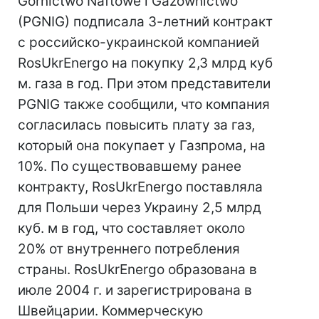
Gornictwo Naftowe i Gazownictwo
(PGNIG) подписала 3-летний контракт
с российско-украинской компанией
RosUkrEnergo на покупку 2,3 млрд куб
м. газа в год. При этом представители
PGNIG также сообщили, что компания
согласилась повысить плату за газ,
который она покупает у Газпрома, на
10%. По существовавшему ранее
контракту, RosUkrEnergo поставляла
для Польши через Украину 2,5 млрд
куб. м в год, что составляет около
20% от внутреннего потребления
страны. RosUkrEnergo образована в
июле 2004 г. и зарегистрирована в
Швейцарии. Коммерческую