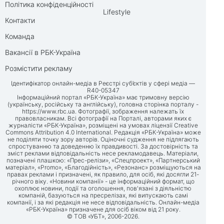
Політика конфіденційності
Lifestyle
Контакти
Команда
Вакансії в РБК-Україна
Розмістити рекламу
Ідентифікатор онлайн-медіа в Реєстрі суб’єктів у сфері медіа —
R40-05347
Інформаційний портал «РБК-Україна» має тримовну версію
(українську, російську та англійську), головна сторінка порталу -
https://www.rbc.ua
. Фотографії, зображення належать їх
правовласникам. Всі фотографії на Порталі, авторами яких є
журналісти «РБК-Україна», розміщені на умовах ліцензії Creative
Commons Attribution 4.0 International. Редакція «РБК-Україна» може
не поділяти точку зору авторів. Оціночні судження не підлягають
спростуванню та доведенню їх правдивості. За достовірність та
зміст реклами відповідальність несе рекламодавець. Матеріали,
позначені плашкою: «Прес-релізи», «Спецпроект», «Партнерський
матеріал», «Promo», «Благодійність», «Резонанс» розміщуються на
правах реклами і призначені, як правило, для осіб, які досягли 21-
річного віку. «Новини компанії» - це інформаційний формат, що
охоплює новини, події та оголошення, пов'язані з діяльністю
компаній, базуються на пресрелізах, які випускають самі
компанії, і за які редакція не несе відповідальність. Онлайн-медіа
«РБК-Україна» призначене для осіб віком від 21 року.
© ТОВ «УБТ», 2006-2026.