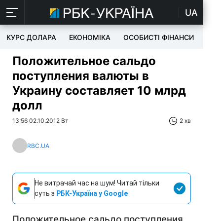
UA
КУРС ДОЛАРА
ЕКОНОМІКА
ОСОБИСТІ ФІНАНСИ
TEC
Положительное сальдо
поступления валюты в
Украину составляет 10 млрд
долл
13:56 02.10.2012 Вт
2 хв
RBC.UA
Не витрачай час на шум! Читай тільки
суть з
РБК-Україна у Google
Положительное сальдо поступления