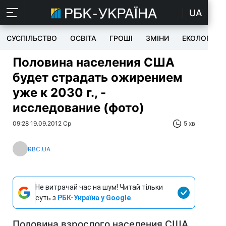
UA
СУСПІЛЬСТВО
ОСВІТА
ГРОШІ
ЗМІНИ
ЕКОЛОГІЯ
Половина населения США
будет страдать ожирением
уже к 2030 г., -
исследование (фото)
09:28 19.09.2012 Ср
5 хв
RBC.UA
Не витрачай час на шум! Читай тільки
суть з
РБК-Україна у Google
Половина взрослого населения США