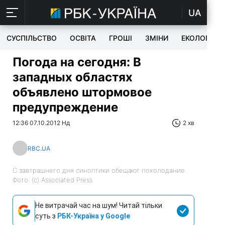
UA
СУСПІЛЬСТВО
ОСВІТА
ГРОШІ
ЗМІНИ
ЕКОЛОГІЯ
Погода на сегодня: В
западных областях
объявлено штормовое
предупреждение
12:36 07.10.2012 Нд
2 хв
RBC.UA
С завтрашнего дня синоптики обещают похолодание.
Фото: (с) Associated Press
Не витрачай час на шум! Читай тільки
суть з
РБК-Україна у Google