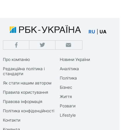
RU
|
UA
Про компанію
Новини України
Редакційна політика і
Аналітика
стандарти
Політика
Як стати нашим автором
Бізнес
Правила користування
Життя
Правова інформація
Розваги
Політика конфіденційності
Lifestyle
Контакти
Команда