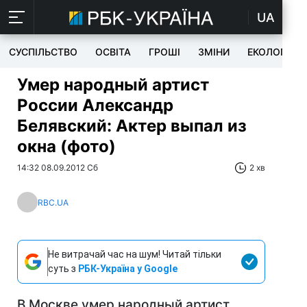
UA
СУСПІЛЬСТВО
ОСВІТА
ГРОШІ
ЗМІНИ
ЕКОЛОГІЯ
Умер народный артист
России Александр
Белявский: Актер выпал из
окна (фото)
14:32 08.09.2012 Сб
2 хв
RBC.UA
Не витрачай час на шум! Читай тільки
суть з
РБК-Україна у Google
В Москве умер народный артист