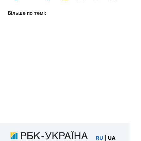
Більше по темі:
RU
|
UA