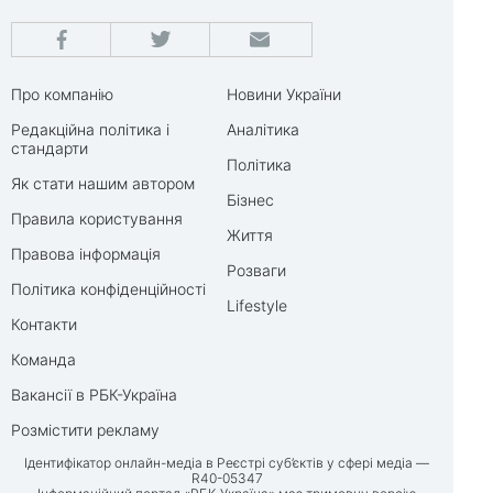
Про компанію
Новини України
Редакційна політика і
Аналітика
стандарти
Політика
Як стати нашим автором
Бізнес
Правила користування
Життя
Правова інформація
Розваги
Політика конфіденційності
Lifestyle
Контакти
Команда
Вакансії в РБК-Україна
Розмістити рекламу
Ідентифікатор онлайн-медіа в Реєстрі суб’єктів у сфері медіа —
R40-05347