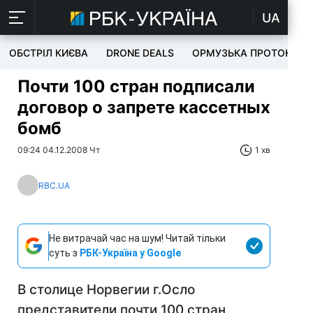
UA
ОБСТРІЛ КИЄВА
DRONE DEALS
ОРМУЗЬКА ПРОТОКА
Почти 100 стран подписали
договор о запрете кассетных
бомб
09:24 04.12.2008 Чт
1 хв
RBC.UA
Не витрачай час на шум! Читай тільки
суть з
РБК-Україна у Google
В столице Норвегии г.Осло
представители почти 100 стран