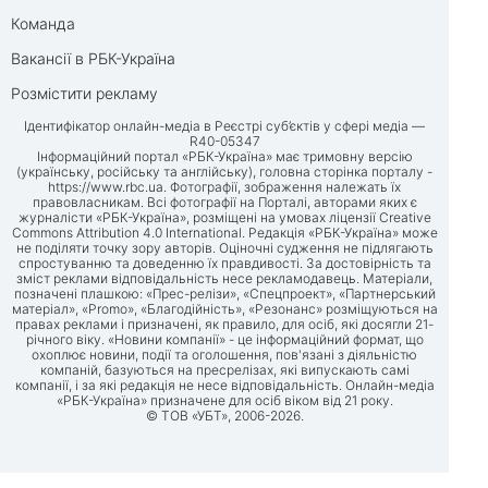
Команда
Вакансії в РБК-Україна
Розмістити рекламу
Ідентифікатор онлайн-медіа в Реєстрі суб’єктів у сфері медіа —
R40-05347
Інформаційний портал «РБК-Україна» має тримовну версію
(українську, російську та англійську), головна сторінка порталу -
https://www.rbc.ua
. Фотографії, зображення належать їх
правовласникам. Всі фотографії на Порталі, авторами яких є
журналісти «РБК-Україна», розміщені на умовах ліцензії Creative
Commons Attribution 4.0 International. Редакція «РБК-Україна» може
не поділяти точку зору авторів. Оціночні судження не підлягають
спростуванню та доведенню їх правдивості. За достовірність та
зміст реклами відповідальність несе рекламодавець. Матеріали,
позначені плашкою: «Прес-релізи», «Спецпроект», «Партнерський
матеріал», «Promo», «Благодійність», «Резонанс» розміщуються на
правах реклами і призначені, як правило, для осіб, які досягли 21-
річного віку. «Новини компанії» - це інформаційний формат, що
охоплює новини, події та оголошення, пов'язані з діяльністю
компаній, базуються на пресрелізах, які випускають самі
компанії, і за які редакція не несе відповідальність. Онлайн-медіа
«РБК-Україна» призначене для осіб віком від 21 року.
© ТОВ «УБТ», 2006-2026.