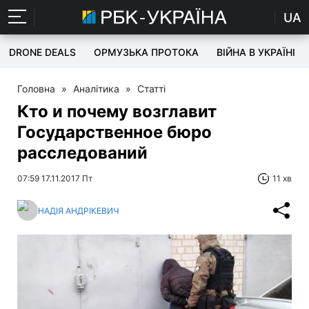
UA
DRONE DEALS
ОРМУЗЬКА ПРОТОКА
ВІЙНА В УКРАЇНІ
Головна
»
Аналітика
»
Статті
Кто и почему возглавит
Государственное бюро
расследований
07:59 17.11.2017 Пт
11 хв
НАДІЯ АНДРІКЕВИЧ