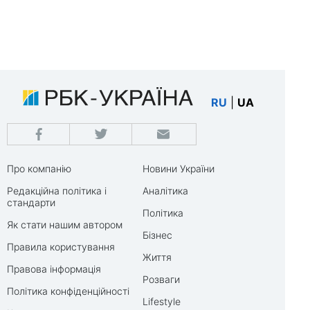
RU
|
UA
Про компанію
Новини України
Редакційна політика і
Аналітика
стандарти
Політика
Як стати нашим автором
Бізнес
Правила користування
Життя
Правова інформація
Розваги
Політика конфіденційності
Lifestyle