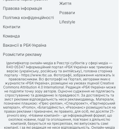
Життя
Правова інформація
Розваги
Політика конфіденційності
Lifestyle
Контакти
Команда
Вакансії в РБК-Україна
Розмістити рекламу
Ідентифікатор онлайн-медіа в Реєстрі суб’єктів у сфері медіа —
R40-05347 Інформаційний портал «РБК-Україна» має тримовну
версію (українську, російську та англійську), головна сторінка
порталу -
https://www.rbc.ua
. Фотографії, зображення належать їх
правовласникам. Всі фотографії на Порталі, авторами яких є
журналісти «РБК-Україна», розміщені на умовах ліцензії Creative
Commons Attribution 4.0 International. Редакція «РБК-Україна» може
не поділяти точку зору авторів. Оціночні судження не підлягають
спростуванню та доведенню їх правдивості. За достовірність та
зміст реклами відповідальність несе рекламодавець. Матеріали,
позначені плашкою: «Прес-релізи», «Спецпроект», «Партнерський
матеріал», «Promo», «Благодійність», «Резонанс» розміщуються на
правах реклами і призначені, як правило, для осіб, які досягли 21-
річного віку. «Новини компанії» - це інформаційний формат, що
охоплює новини, події та оголошення, пов'язані з діяльністю
компаній, базуються на пресрелізах, які випускають самі
компанії, і за які редакція не несе відповідальність. Онлайн-медіа