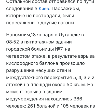
Остальной состав отправился по пути
следования в
Киев
. Пассажиры,
которые не пострадали, были
пересажены в другие вагоны.
Напомним,18 января в Луганске в
08:52 в пятиэтажном здании
городской больницы №7, на
четвертом этаже, в результате взрыва
кислородного баллона произошло
разрушение несущих стен и
междуэтажного перекрытия 5, 4, 3 и 2
этажей на площади около 50 кв. м. На
момент взрыва в здании
медучреждения находились 366
человек: 261 больной и 105 человек из