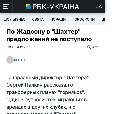
UA
ШОУ БІЗНЕС
СВЯТА
ПОРАДИ
ГОРОСКОПИ
ЦІКАВ
По Жадсону в "Шахтер"
предложений не поступало
23:01 24.12.2011 Сб
4 хв
RBC.UA
Генеральный директор "Шахтера"
Сергей Палкин рассказал о
трансферных планах "горняков",
судьбе футболистов, играющих в
арендах в других клубах, и о