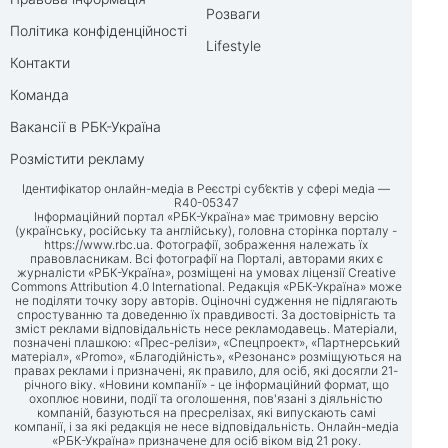
Розваги
Політика конфіденційності
Lifestyle
Контакти
Команда
Вакансії в РБК-Україна
Розмістити рекламу
Ідентифікатор онлайн-медіа в Реєстрі суб’єктів у сфері медіа —
R40-05347
Інформаційний портал «РБК-Україна» має тримовну версію
(українську, російську та англійську), головна сторінка порталу -
https://www.rbc.ua
. Фотографії, зображення належать їх
правовласникам. Всі фотографії на Порталі, авторами яких є
журналісти «РБК-Україна», розміщені на умовах ліцензії Creative
Commons Attribution 4.0 International. Редакція «РБК-Україна» може
не поділяти точку зору авторів. Оціночні судження не підлягають
спростуванню та доведенню їх правдивості. За достовірність та
зміст реклами відповідальність несе рекламодавець. Матеріали,
позначені плашкою: «Прес-релізи», «Спецпроект», «Партнерський
матеріал», «Promo», «Благодійність», «Резонанс» розміщуються на
правах реклами і призначені, як правило, для осіб, які досягли 21-
річного віку. «Новини компанії» - це інформаційний формат, що
охоплює новини, події та оголошення, пов'язані з діяльністю
компаній, базуються на пресрелізах, які випускають самі
компанії, і за які редакція не несе відповідальність. Онлайн-медіа
«РБК-Україна» призначене для осіб віком від 21 року.