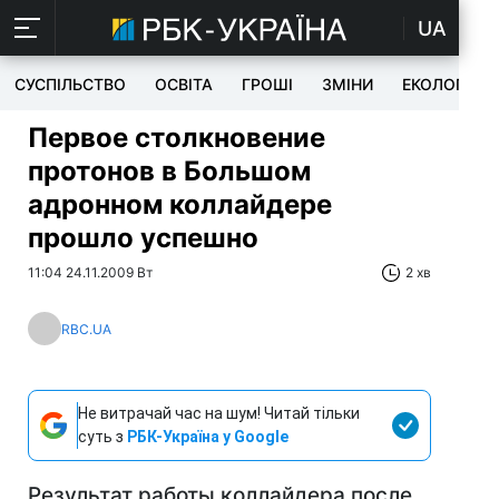
UA
СУСПІЛЬСТВО
ОСВІТА
ГРОШІ
ЗМІНИ
ЕКОЛОГІЯ
Первое столкновение
протонов в Большом
адронном коллайдере
прошло успешно
11:04 24.11.2009 Вт
2 хв
RBC.UA
Не витрачай час на шум! Читай тільки
суть з
РБК-Україна у Google
Результат работы коллайдера после