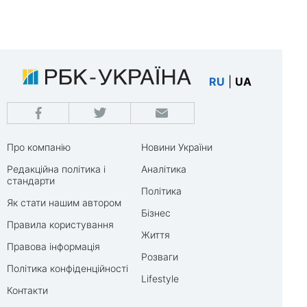
RU
|
UA
Про компанію
Новини України
Редакційна політика і
Аналітика
стандарти
Політика
Як стати нашим автором
Бізнес
Правила користування
Життя
Правова інформація
Розваги
Політика конфіденційності
Lifestyle
Контакти