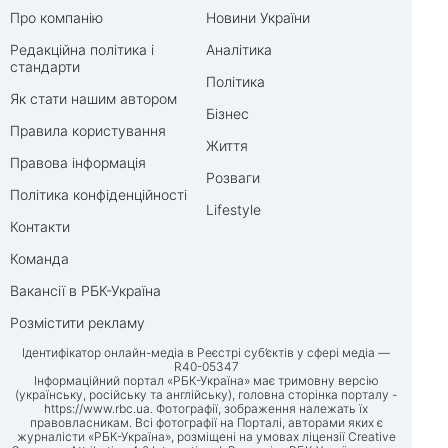
Про компанію
Новини України
Редакційна політика і
Аналітика
стандарти
Політика
Як стати нашим автором
Бізнес
Правила користування
Життя
Правова інформація
Розваги
Політика конфіденційності
Lifestyle
Контакти
Команда
Вакансії в РБК-Україна
Розмістити рекламу
Ідентифікатор онлайн-медіа в Реєстрі суб’єктів у сфері медіа —
R40-05347
Інформаційний портал «РБК-Україна» має тримовну версію
(українську, російську та англійську), головна сторінка порталу -
https://www.rbc.ua
. Фотографії, зображення належать їх
правовласникам. Всі фотографії на Порталі, авторами яких є
журналісти «РБК-Україна», розміщені на умовах ліцензії Creative