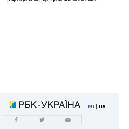
RU
|
UA