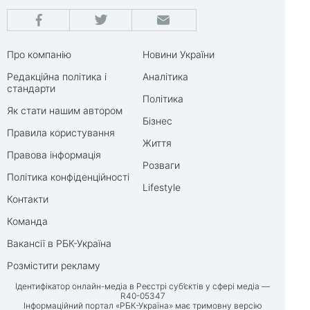
Про компанію
Новини України
Редакційна політика і
Аналітика
стандарти
Політика
Як стати нашим автором
Бізнес
Правила користування
Життя
Правова інформація
Розваги
Політика конфіденційності
Lifestyle
Контакти
Команда
Вакансії в РБК-Україна
Розмістити рекламу
Ідентифікатор онлайн-медіа в Реєстрі суб’єктів у сфері медіа —
R40-05347
Інформаційний портал «РБК-Україна» має тримовну версію