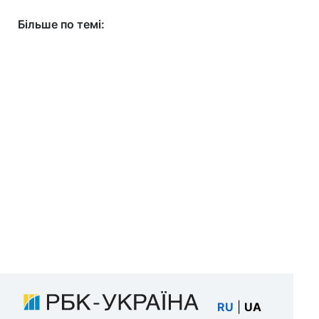
Більше по темі:
RU
|
UA