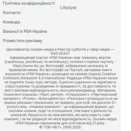
Політика конфіденційності
Lifestyle
Контакти
Команда
Вакансії в РБК-Україна
Розмістити рекламу
Ідентифікатор онлайн-медіа в Реєстрі суб’єктів у сфері медіа —
R40-05347
Інформаційний портал «РБК-Україна» має тримовну версію
(українську, російську та англійську), головна сторінка порталу -
https://www.rbc.ua
. Фотографії, зображення належать їх
правовласникам. Всі фотографії на Порталі, авторами яких є
журналісти «РБК-Україна», розміщені на умовах ліцензії Creative
Commons Attribution 4.0 International. Редакція «РБК-Україна» може
не поділяти точку зору авторів. Оціночні судження не підлягають
спростуванню та доведенню їх правдивості. За достовірність та
зміст реклами відповідальність несе рекламодавець. Матеріали,
позначені плашкою: «Прес-релізи», «Спецпроект», «Партнерський
матеріал», «Promo», «Благодійність», «Резонанс» розміщуються на
правах реклами і призначені, як правило, для осіб, які досягли 21-
річного віку. «Новини компанії» - це інформаційний формат, що
охоплює новини, події та оголошення, пов'язані з діяльністю
компаній, базуються на пресрелізах, які випускають самі
компанії, і за які редакція не несе відповідальність. Онлайн-медіа
«РБК-Україна» призначене для осіб віком від 21 року.
© ТОВ «УБТ», 2006-2026.