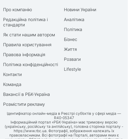
Про компанію
Новини України
Редакційна політика і
Аналітика
стандарти
Політика
Як стати нашим автором
Бізнес
Правила користування
Життя
Правова інформація
Розваги
Політика конфіденційності
Lifestyle
Контакти
Команда
Вакансії в РБК-Україна
Розмістити рекламу
Ідентифікатор онлайн-медіа в Реєстрі суб’єктів у сфері медіа —
R40-05347
Інформаційний портал «РБК-Україна» має тримовну версію
(українську, російську та англійську), головна сторінка порталу -
https://www.rbc.ua
. Фотографії, зображення належать їх
правовласникам. Всі фотографії на Порталі, авторами яких є