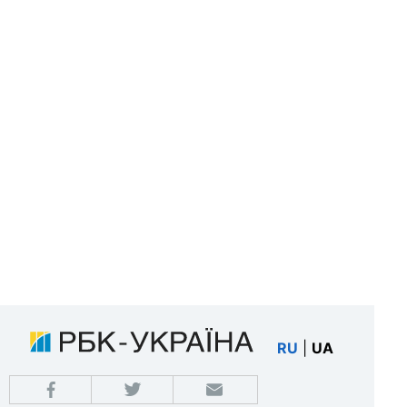
RU
|
UA