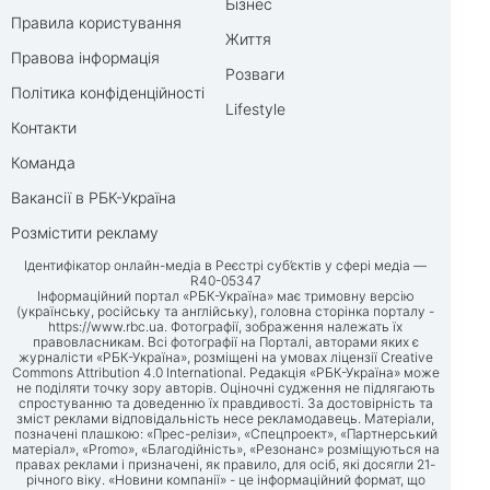
Бізнес
Правила користування
Життя
Правова інформація
Розваги
Політика конфіденційності
Lifestyle
Контакти
Команда
Вакансії в РБК-Україна
Розмістити рекламу
Ідентифікатор онлайн-медіа в Реєстрі суб’єктів у сфері медіа —
R40-05347
Інформаційний портал «РБК-Україна» має тримовну версію
(українську, російську та англійську), головна сторінка порталу -
https://www.rbc.ua
. Фотографії, зображення належать їх
правовласникам. Всі фотографії на Порталі, авторами яких є
журналісти «РБК-Україна», розміщені на умовах ліцензії Creative
Commons Attribution 4.0 International. Редакція «РБК-Україна» може
не поділяти точку зору авторів. Оціночні судження не підлягають
спростуванню та доведенню їх правдивості. За достовірність та
зміст реклами відповідальність несе рекламодавець. Матеріали,
позначені плашкою: «Прес-релізи», «Спецпроект», «Партнерський
матеріал», «Promo», «Благодійність», «Резонанс» розміщуються на
правах реклами і призначені, як правило, для осіб, які досягли 21-
річного віку. «Новини компанії» - це інформаційний формат, що