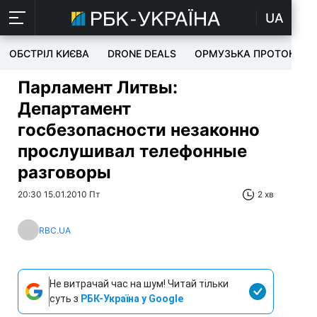
UA
ОБСТРІЛ КИЄВА
DRONE DEALS
ОРМУЗЬКА ПРОТОКА
Парламент Литвы:
Департамент
госбезопасности незаконно
прослушивал телефонные
разговоры
20:30 15.01.2010 Пт
2 хв
RBC.UA
Не витрачай час на шум! Читай тільки
суть з
РБК-Україна у Google