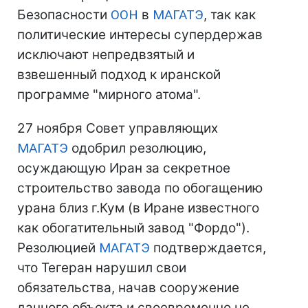
Безопасности
ООН
в
МАГАТЭ
, так как
политические интересы супердержав
исключают непредвзятый и
взвешенный подход к иранской
программе "мирного атома".
27 ноября Совет управляющих
МАГАТЭ
одобрил резолюцию,
осуждающую Иран за секретное
строительство завода по обогащению
урана близ г.Кум (в Иране известного
как обогатительный завод "Фордо").
Резолюцией
МАГАТЭ
подтверждается,
что Тегеран нарушил свои
обязательства, начав сооружение
данного объекта и своевременно не