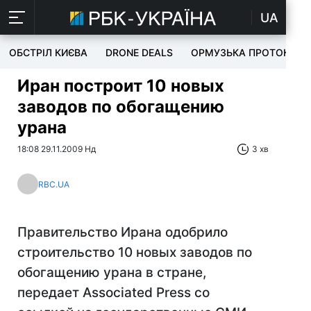
UA
ОБСТРІЛ КИЄВА
DRONE DEALS
ОРМУЗЬКА ПРОТОКА
Иран построит 10 новых
заводов по обогащению
урана
18:08 29.11.2009 Нд
3 хв
RBC.UA
Правительство Ирана одобрило
строительство 10 новых заводов по
обогащению урана в стране,
передает Associated Press со