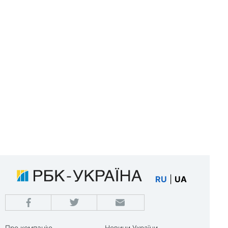
RU
|
UA
Про компанію
Новини України