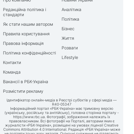
Редакційна політика і
Аналітика
стандарти
Політика
Як стати нашим автором
Бізнес
Правила користування
Життя
Правова інформація
Розваги
Політика конфіденційності
Lifestyle
Контакти
Команда
Вакансії в РБК-Україна
Розмістити рекламу
Ідентифікатор онлайн-медіа в Реєстрі суб’єктів у сфері медіа —
R40-05347
Інформаційний портал «РБК-Україна» має тримовну версію
(українську, російську та англійську), головна сторінка порталу -
https://www.rbc.ua
. Фотографії, зображення належать їх
правовласникам. Всі фотографії на Порталі, авторами яких є
журналісти «РБК-Україна», розміщені на умовах ліцензії Creative
Commons Attribution 4.0 International. Редакція «РБК-Україна» може
не поділяти точку зору авторів. Оціночні судження не підлягають