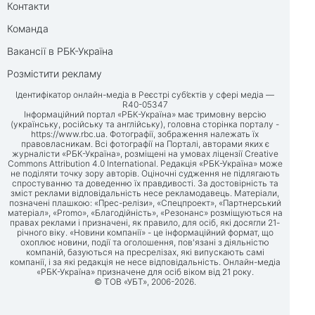
Контакти
Команда
Вакансії в РБК-Україна
Розмістити рекламу
Ідентифікатор онлайн-медіа в Реєстрі суб’єктів у сфері медіа —
R40-05347
Інформаційний портал «РБК-Україна» має тримовну версію
(українську, російську та англійську), головна сторінка порталу -
https://www.rbc.ua
. Фотографії, зображення належать їх
правовласникам. Всі фотографії на Порталі, авторами яких є
журналісти «РБК-Україна», розміщені на умовах ліцензії Creative
Commons Attribution 4.0 International. Редакція «РБК-Україна» може
не поділяти точку зору авторів. Оціночні судження не підлягають
спростуванню та доведенню їх правдивості. За достовірність та
зміст реклами відповідальність несе рекламодавець. Матеріали,
позначені плашкою: «Прес-релізи», «Спецпроект», «Партнерський
матеріал», «Promo», «Благодійність», «Резонанс» розміщуються на
правах реклами і призначені, як правило, для осіб, які досягли 21-
річного віку. «Новини компанії» - це інформаційний формат, що
охоплює новини, події та оголошення, пов'язані з діяльністю
компаній, базуються на пресрелізах, які випускають самі
компанії, і за які редакція не несе відповідальність. Онлайн-медіа
«РБК-Україна» призначене для осіб віком від 21 року.
© ТОВ «УБТ», 2006-2026.