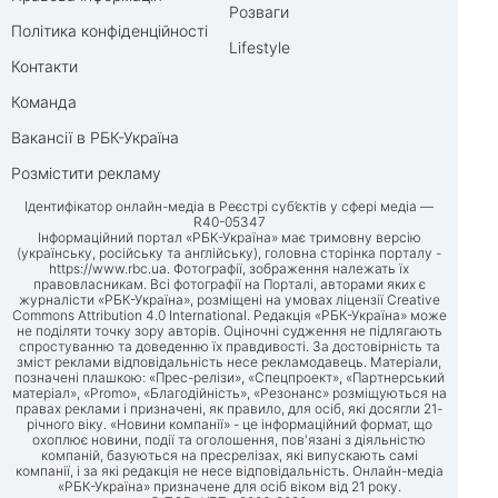
Розваги
Політика конфіденційності
Lifestyle
Контакти
Команда
Вакансії в РБК-Україна
Розмістити рекламу
Ідентифікатор онлайн-медіа в Реєстрі суб’єктів у сфері медіа —
R40-05347
Інформаційний портал «РБК-Україна» має тримовну версію
(українську, російську та англійську), головна сторінка порталу -
https://www.rbc.ua
. Фотографії, зображення належать їх
правовласникам. Всі фотографії на Порталі, авторами яких є
журналісти «РБК-Україна», розміщені на умовах ліцензії Creative
Commons Attribution 4.0 International. Редакція «РБК-Україна» може
не поділяти точку зору авторів. Оціночні судження не підлягають
спростуванню та доведенню їх правдивості. За достовірність та
зміст реклами відповідальність несе рекламодавець. Матеріали,
позначені плашкою: «Прес-релізи», «Спецпроект», «Партнерський
матеріал», «Promo», «Благодійність», «Резонанс» розміщуються на
правах реклами і призначені, як правило, для осіб, які досягли 21-
річного віку. «Новини компанії» - це інформаційний формат, що
охоплює новини, події та оголошення, пов'язані з діяльністю
компаній, базуються на пресрелізах, які випускають самі
компанії, і за які редакція не несе відповідальність. Онлайн-медіа
«РБК-Україна» призначене для осіб віком від 21 року.