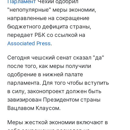
Парламент
Чехии одобрил
"непопулярные" меры экономии,
направленные на сокращение
бюджетного дефицита страны,
передает РБК со ссылкой на
Associated Press
.
Сегодня чешский сенат сказал "да"
после того, как меры получили
одобрение в нижней палате
парламента. Для того чтобы вступить
в силу, законопроект должен быть
завизирован Президентом страны
Вацлавом Клаусом.
Меры жесткой экономии включают в