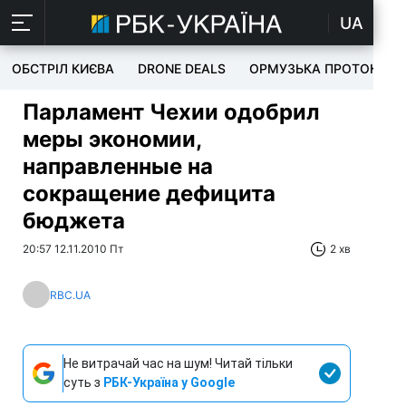
UA
ОБСТРІЛ КИЄВА
DRONE DEALS
ОРМУЗЬКА ПРОТОКА
Парламент Чехии одобрил
меры экономии,
направленные на
сокращение дефицита
бюджета
20:57 12.11.2010 Пт
2 хв
RBC.UA
Не витрачай час на шум! Читай тільки
суть з
РБК-Україна у Google