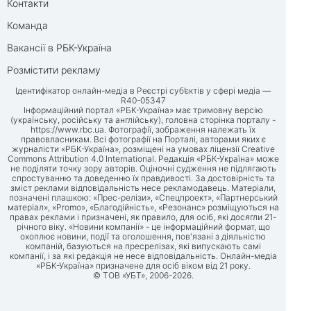
Контакти
Команда
Вакансії в РБК-Україна
Розмістити рекламу
Ідентифікатор онлайн-медіа в Реєстрі суб’єктів у сфері медіа —
R40-05347
Інформаційний портал «РБК-Україна» має тримовну версію
(українську, російську та англійську), головна сторінка порталу -
https://www.rbc.ua
. Фотографії, зображення належать їх
правовласникам. Всі фотографії на Порталі, авторами яких є
журналісти «РБК-Україна», розміщені на умовах ліцензії Creative
Commons Attribution 4.0 International. Редакція «РБК-Україна» може
не поділяти точку зору авторів. Оціночні судження не підлягають
спростуванню та доведенню їх правдивості. За достовірність та
зміст реклами відповідальність несе рекламодавець. Матеріали,
позначені плашкою: «Прес-релізи», «Спецпроект», «Партнерський
матеріал», «Promo», «Благодійність», «Резонанс» розміщуються на
правах реклами і призначені, як правило, для осіб, які досягли 21-
річного віку. «Новини компанії» - це інформаційний формат, що
охоплює новини, події та оголошення, пов'язані з діяльністю
компаній, базуються на пресрелізах, які випускають самі
компанії, і за які редакція не несе відповідальність. Онлайн-медіа
«РБК-Україна» призначене для осіб віком від 21 року.
© ТОВ «УБТ», 2006-2026.