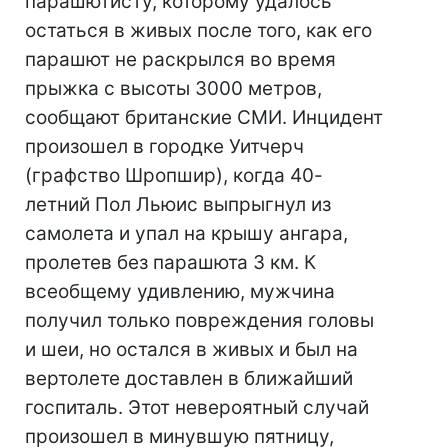
парашютисту, которому удалось
остаться в живых после того, как его
парашют не раскрылся во время
прыжка с высоты 3000 метров,
сообщают британские СМИ. Инцидент
произошел в городке Уитчерч
(графство Шропшир), когда 40-
летний Пол Льюис выпрыгнул из
самолета и упал на крышу ангара,
пролетев без парашюта 3 км. К
всеобщему удивлению, мужчина
получил только повреждения головы
и шеи, но остался в живых и был на
вертолете доставлен в ближайший
госпиталь. Этот невероятный случай
произошел в минувшую пятницу,