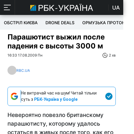
UA
ОБСТРІЛ КИЄВА
DRONE DEALS
ОРМУЗЬКА ПРОТОКА
Парашютист выжил после
падения с высоты 3000 м
16:33 17.08.2009 Пн
2 хв
RBC.UA
Не витрачай час на шум! Читай тільки
суть з
РБК-Україна у Google
Невероятно повезло британскому
парашютисту, которому удалось
остаться в живых после того, как его